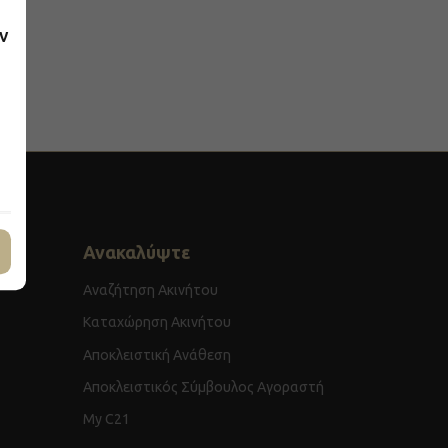
ν
Ανακαλύψτε
Αναζήτηση Ακινήτου
Καταχώρηση Ακινήτου
Αποκλειστική Ανάθεση
Αποκλειστικός Σύμβουλος Αγοραστή
My C21