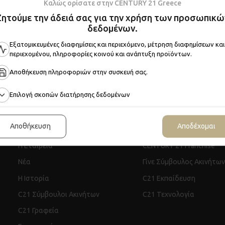
Καλώς ορίσατε στην CENTURY 21 Greece
Ζητούμε την άδειά σας για την χρήση των προσωπικώ
δεδομένων.
Εξατομικευμένες διαφημίσεις και περιεχόμενο, μέτρηση διαφημίσεων και
περιεχομένου, πληροφορίες κοινού και ανάπτυξη προϊόντων.
Αποθήκευση πληροφοριών στην συσκευή σας.
Επιλογή σκοπών διατήρησης δεδομένων
Η CENTURY 21
Join CENTURY 21
Αποθήκευση
Αποδέχομαι
Η Εταιρεία
CENTURY 21 Franchise
Νέα
Γίνε Σύμβουλος Ακινήτων
Η Ιστορία
C21 Εκπαίδευση
C21 Σύμβουλοι Ακινήτων
C21 Τεχνολογία
C21 Γραφεία