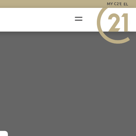
MY C21
EL