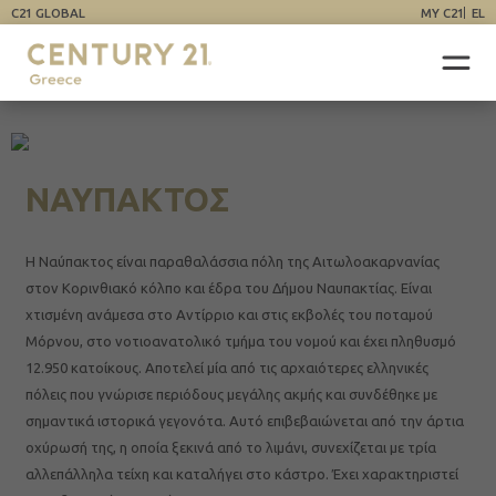
C21 GLOBAL
MY C21
EL
ΝΑΥΠΑΚΤΟΣ
Η Ναύπακτος είναι παραθαλάσσια πόλη της Αιτωλοακαρνανίας
στον Κορινθιακό κόλπο και έδρα του Δήμου Ναυπακτίας. Είναι
χτισμένη ανάμεσα στο Αντίρριο και στις εκβολές του ποταμού
Μόρνου, στο νοτιοανατολικό τμήμα του νομού και έχει πληθυσμό
12.950 κατοίκους. Αποτελεί μία από τις αρχαιότερες ελληνικές
πόλεις που γνώρισε περιόδους μεγάλης ακμής και συνδέθηκε με
σημαντικά ιστορικά γεγονότα. Αυτό επιβεβαιώνεται από την άρτια
οχύρωσή της, η οποία ξεκινά από το λιμάνι, συνεχίζεται με τρία
αλλεπάλληλα τείχη και καταλήγει στο κάστρο. Έχει χαρακτηριστεί