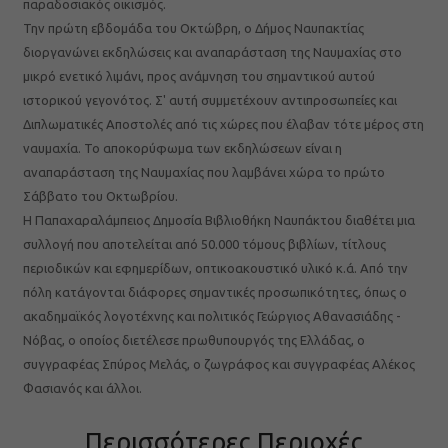
παραδοσιακός οικισμός.
Την πρώτη εβδομάδα του Οκτώβρη, ο Δήμος Ναυπακτίας
διοργανώνει εκδηλώσεις και αναπαράσταση της Ναυμαχίας στο
μικρό ενετικό λιμάνι, προς ανάμνηση του σημαντικού αυτού
ιστορικού γεγονότος. Σ' αυτή συμμετέχουν αντιπροσωπείες και
Διπλωματικές Αποστολές από τις χώρες που έλαβαν τότε μέρος στη
ναυμαχία. Το αποκορύφωμα των εκδηλώσεων είναι η
αναπαράσταση της Ναυμαχίας που λαμβάνει χώρα το πρώτο
Σάββατο του Οκτωβρίου.
Η Παπαχαραλάμπειος Δημοσία Βιβλιοθήκη Ναυπάκτου διαθέτει μια
συλλογή που αποτελείται από 50.000 τόμους βιβλίων, τίτλους
περιοδικών και εφημερίδων, οπτικοακουστικό υλικό κ.ά. Από την
πόλη κατάγονται διάφορες σημαντικές προσωπικότητες, όπως ο
ακαδημαϊκός λογοτέχνης και πολιτικός Γεώργιος Αθανασιάδης -
Νόβας, ο οποίος διετέλεσε πρωθυπουργός της Ελλάδας, ο
συγγραφέας Σπύρος Μελάς, ο ζωγράφος και συγγραφέας Αλέκος
Φασιανός και άλλοι.
Περισσότερες Περιοχές