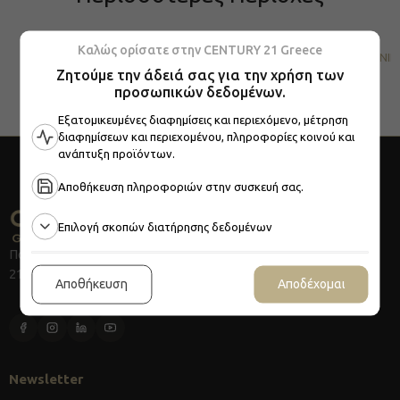
ΑΘΗΝΑ
ΘΕΣΣΑ
Καλώς ορίσατε στην CENTURY 21 Greece
Ζητούμε την άδειά σας για την χρήση των
προσωπικών δεδομένων.
Εξατομικευμένες διαφημίσεις και περιεχόμενο, μέτρηση
διαφημίσεων και περιεχομένου, πληροφορίες κοινού και
ανάπτυξη προϊόντων.
Αποθήκευση πληροφοριών στην συσκευή σας.
Επιλογή σκοπών διατήρησης δεδομένων
Πανεπιστημίου 13, Αθήνα, 105 64
210 322 4423
Αποθήκευση
Αποδέχομαι
Newsletter