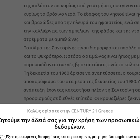
της καλύπτονται κυρίως από γεωτρήσεις που γίνοντα
κυρίως το βρόχινο νερό. Το έδαφος του νησιού είναι 
και βραχώδες από την πλευρά του ηφαιστείου, ενώ σε
την καλλιέργεια των αμπελιών, της φάβας και της ντο
στρέμματα με αμπελώνες.
Το κλίμα της Σαντορίνης είναι ιδιόμορφο και παρόλο 
και το ψυχρότερο. Ωστόσο ο χειμώνας είναι ήπιος με 
παρουσιάζονται συχνές βροχοπτώσεις, ενώ το καλοκαί
Τη δεκαετία του 1960 άρχισε να αναπτύσσεται ο τουρ
αποκορύφωμα του στα μέσα της δεκαετίας του 1980. Α
ανάπτυξη, έχοντας καταστήσει πλέον τη Σαντορίνη σ
προορισμούς σε διεθνές επίπεδο. Οι κρουαζιέρες ξεκιν
μέχρι και τέλη Νοεμβρίου, έχοντας επεκτείνει χρονικά
Καλώς ορίσατε στην CENTURY 21 Greece
Στον τομέα της ναυτιλιακής και εμπορικής δραστηριό
Ζητούμε την άδειά σας για την χρήση των προσωπικώ
συνολικού αριθμού των πλοίων των Κυκλάδων.
δεδομένων.
Εξατομικευμένες διαφημίσεις και περιεχόμενο, μέτρηση διαφημίσεων και