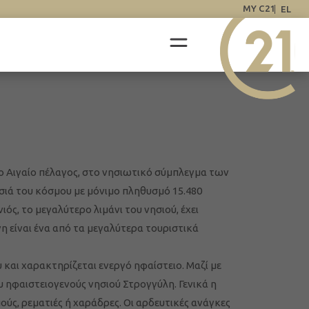
MY C21
EL
ιο Αιγαίο πέλαγος, στο νησιωτικό σύμπλεγμα των
σιά του κόσμου με μόνιμο πληθυσμό 15.480
ός, το μεγαλύτερο λιμάνι του νησιού, έχει
 είναι ένα από τα μεγαλύτερα τουριστικά
 και χαρακτηρίζεται ενεργό ηφαίστειο. Μαζί με
υ ηφαιστειογενούς νησιού Στρογγύλη. Γενικά η
μούς, ρεματιές ή χαράδρες. Οι αρδευτικές ανάγκες