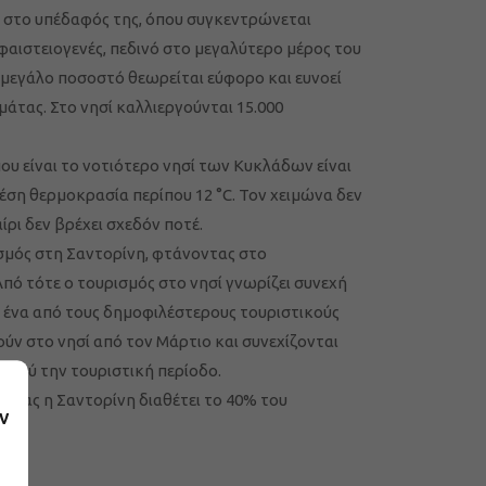
ι στο υπέδαφός της, όπου συγκεντρώνεται
ηφαιστειογενές, πεδινό στο μεγαλύτερο μέρος του
 μεγάλο ποσοστό θεωρείται εύφορο και ευνοεί
μάτας. Στο νησί καλλιεργούνται 15.000
που είναι το νοτιότερο νησί των Κυκλάδων είναι
μέση θερμοκρασία περίπου 12 °C. Τον χειμώνα δεν
ρι δεν βρέχει σχεδόν ποτέ.
ισμός στη Σαντορίνη, φτάνοντας στο
πό τότε ο τουρισμός στο νησί γνωρίζει συνεχή
ε ένα από τους δημοφιλέστερους τουριστικούς
ούν στο νησί από τον Μάρτιο και συνεχίζονται
 πολύ την τουριστική περίοδο.
τητας η Σαντορίνη διαθέτει το 40% του
ν