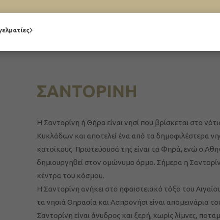
γελματίες
ΣΑΝΤΟΡΙΝΗ
Η Σαντορίνη ή Θήρα είναι νησί που βρίσκεται στο νότ
Κυκλάδων και αποτελεί ένα από τα δημοφιλέστερα νη
κατοίκους. Πρωτεύουσά της είναι τα Φηρά, ενώ ο Αθηνι
δημιουργηθεί στον ομώνυμο όρμο. Σήμερα η Σαντορίνη
κέντρα του κόσμου.
Η Σαντορίνη ανήκει στο ηφαιστειακό τόξο του Αιγαίου
τα νησιά Θηρασία και Ασπρονήσι είναι απομεινάρια το
Σαντορίνη είναι άνυδρος και ξερή, χωρίς λίμνες, ποτα