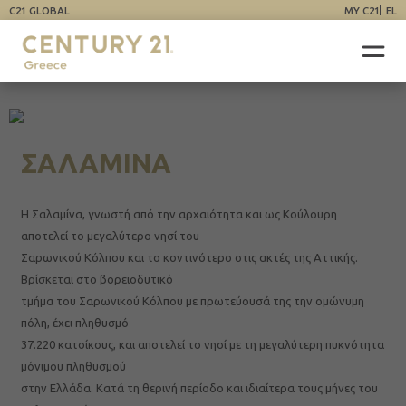
C21 GLOBAL
MY C21
EL
ΣΑΛΑΜΙΝΑ
Η Σαλαμίνα, γνωστή από την αρχαιότητα και ως Κούλουρη
αποτελεί το μεγαλύτερο νησί του
Σαρωνικού Κόλπου και το κοντινότερο στις ακτές της Αττικής.
Βρίσκεται στο βορειοδυτικό
τμήμα του Σαρωνικού Κόλπου με πρωτεύουσά της την ομώνυμη
πόλη, έχει πληθυσμό
37.220 κατοίκους, και αποτελεί το νησί με τη μεγαλύτερη πυκνότητα
μόνιμου πληθυσμού
στην Ελλάδα. Κατά τη θερινή περίοδο και ιδιαίτερα τους μήνες του