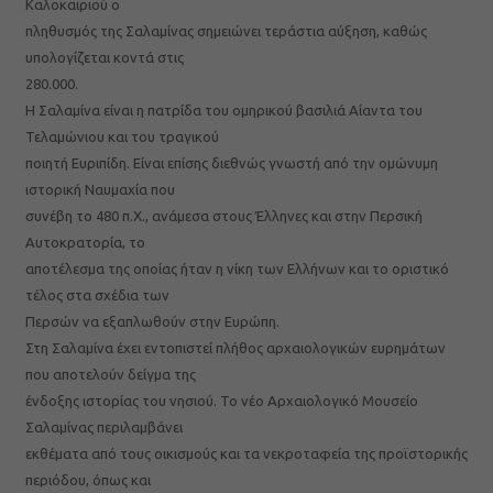
Καλοκαιριού ο
πληθυσμός της Σαλαμίνας σημειώνει τεράστια αύξηση, καθώς
υπολογίζεται κοντά στις
280.000.
Η Σαλαμίνα είναι η πατρίδα του ομηρικού βασιλιά Αίαντα του
Τελαμώνιου και του τραγικού
ποιητή Ευριπίδη. Είναι επίσης διεθνώς γνωστή από την ομώνυμη
ιστορική Ναυμαχία που
συνέβη το 480 π.Χ., ανάμεσα στους Έλληνες και στην Περσική
Αυτοκρατορία, το
αποτέλεσμα της οποίας ήταν η νίκη των Ελλήνων και το οριστικό
τέλος στα σχέδια των
Περσών να εξαπλωθούν στην Ευρώπη.
Στη Σαλαμίνα έχει εντοπιστεί πλήθος αρχαιολογικών ευρημάτων
που αποτελούν δείγμα της
ένδοξης ιστορίας του νησιού. Το νέο Αρχαιολογικό Μουσείο
Σαλαμίνας περιλαμβάνει
εκθέματα από τους οικισμούς και τα νεκροταφεία της προϊστορικής
περιόδου, όπως και