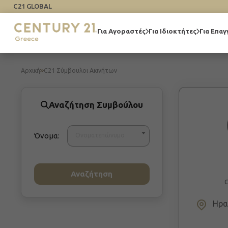
C21 GLOBAL
Για Αγοραστές
Για Ιδιοκτήτες
Για Επαγ
Αρχική
C21 Σύμβουλοι Ακινήτων
Αναζήτηση Συμβούλου
Όνομα:
Ονοματεπώνυμο
Αναζήτηση
C
Ηρακ