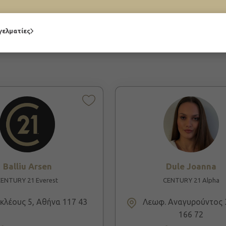
γελματίες
Balliu Arsen
Dule Joanna
ENTURY 21 Everest
CENTURY 21 Alpha
λέους 5, Αθήνα 117 43
Λεωφ. Αναγυρούντος 
166 72