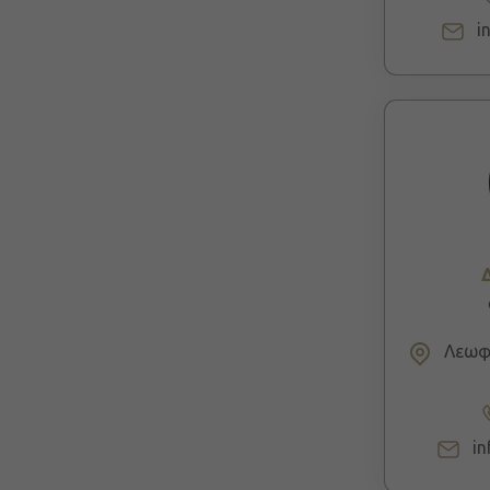
i
Λεωφ.
in