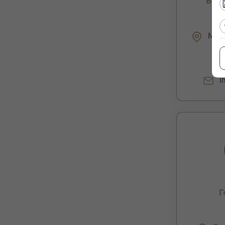
Βιλλ
Μπόγ
i
Γ