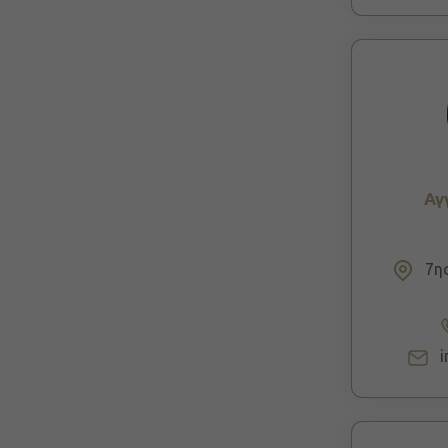
Αγ
7ης