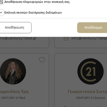
ιώτης Παναγιώτης
Βλαχοπούλου Χριστ
Αποθήκευση πληροφοριών στην συσκευή σας.
CENTURY 21 Blue
CENTURY 21 Bespoke
Επιλογή σκοπών διατήρησης δεδομένων
ρη 13, Σαλαμίνα 189 00
Λεωφ. Ιασωνίδου 62, 
167 77
Αποθήκευση
Αποδέχομαι
2104651559
2102156060
nfo@century21blue.gr
info@century21besp
αρμπιδάκη Έρη
Γεωργατσώνα Σωτη
CENTURY 21 Red
CENTURY 21 Everest