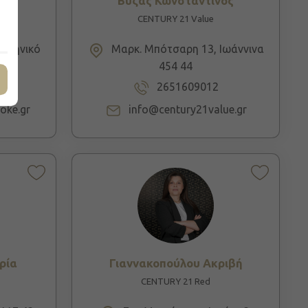
ίνα
Βυζάς Κωνσταντίνος
CENTURY 21 Value
Ελληνικό
Μαρκ. Μπότσαρη 13, Ιωάννινα
454 44
2651609012
oke.gr
info@century21value.gr
ρία
Γιαννακοπούλου Ακριβή
CENTURY 21 Red