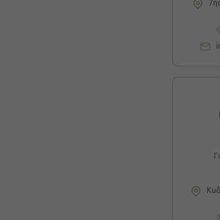
7ης
Γ
Κυδ