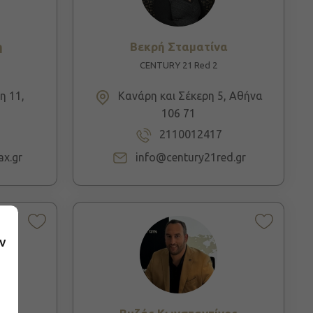
η
Βεκρή Σταματίνα
CENTURY 21 Red 2
 11,
Κανάρη και Σέκερη 5, Αθήνα
106 71
2110012417
ax.gr
info@century21red.gr
ν