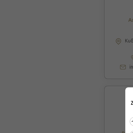
Α
Κυδ
i