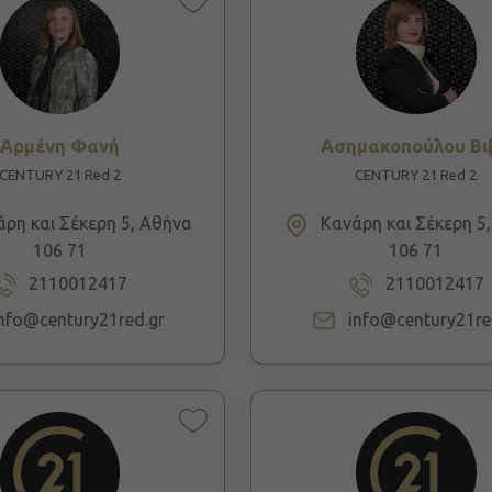
Αρμένη Φανή
Ασημακοπούλου Βι
CENTURY 21 Red 2
CENTURY 21 Red 2
ρη και Σέκερη 5, Αθήνα
Κανάρη και Σέκερη 5
106 71
106 71
2110012417
2110012417
info@century21red.gr
info@century21re