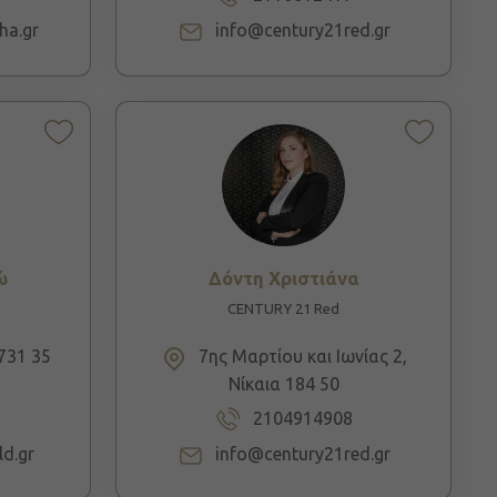
ha.gr
info@century21red.gr
ώ
Δόντη Χριστιάνα
CENTURY 21 Red
731 35
7ης Μαρτίου και Ιωνίας 2,
Νίκαια 184 50
2104914908
d.gr
info@century21red.gr