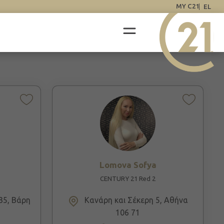
MY C21
EL
Lomova Sofya
CENTURY 21 Red 2
35, Βάρη
Κανάρη και Σέκερη 5, Αθήνα
106 71