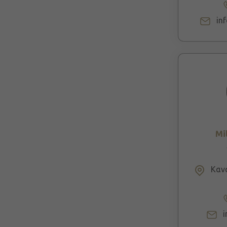
in
Mi
Κανά