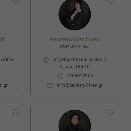
βή
Αστροπαλιώτη Γιώτα
CENTURY 21 Red
, Αθήνα
7ης Μαρτίου και Ιωνίας 2,
Νίκαια 184 50
2104914908
d.gr
info@century21red.gr