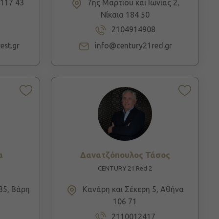
117 43
7ης Μαρτίου και Ιωνίας 2,
Νίκαια 184 50
2104914908
est.gr
info@century21red.gr
α
Δανατζόπουλος Τάσος
CENTURY 21 Red 2
35, Βάρη
Κανάρη και Σέκερη 5, Αθήνα
106 71
2110012417