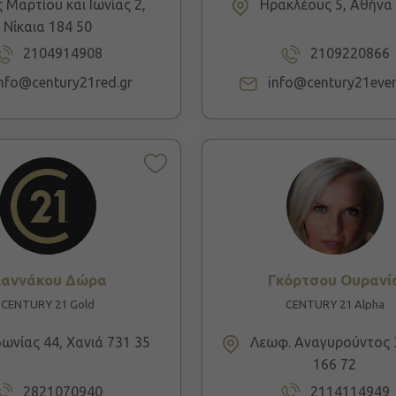
 Μαρτίου και Ιωνίας 2,
Ηρακλέους 5, Αθήνα 
Νίκαια 184 50
2104914908
2109220866
info@century21red.gr
info@century21ever
ιαννάκου Δώρα
Γκόρτσου Ουρανί
CENTURY 21 Gold
CENTURY 21 Alpha
ωνίας 44, Χανιά 731 35
Λεωφ. Αναγυρούντος 
166 72
2821070940
2114114949