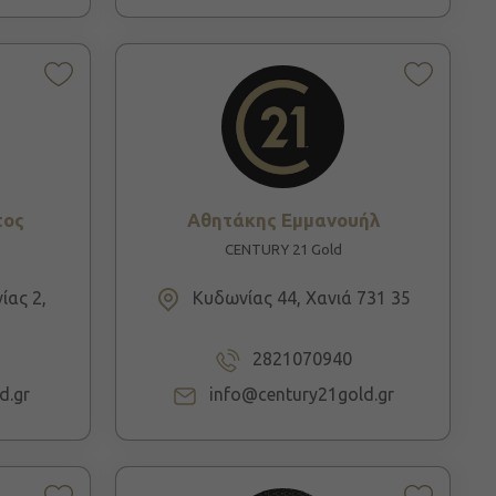
τος
Αθητάκης Εμμανουήλ
CENTURY 21 Gold
ίας 2,
Κυδωνίας 44, Χανιά 731 35
2821070940
d.gr
info@century21gold.gr