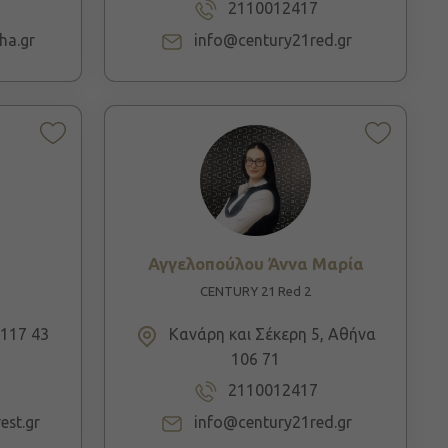
2110012417
ha.gr
info@century21red.gr
a
Αγγελοπούλου Άννα Μαρία
CENTURY 21 Red 2
117 43
Κανάρη και Σέκερη 5, Αθήνα
106 71
2110012417
est.gr
info@century21red.gr