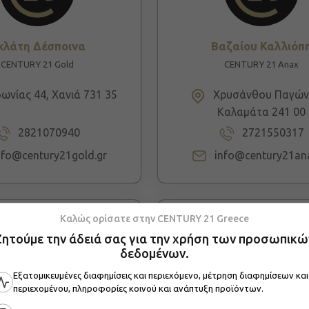
χλάτη Δέσποινα
Βαζαίου Καλλιόπ
CENTURY 21 Gold
CENTURY 21 Anax
ωνίας 44, Χανιά 731 35
Χρυσάνθου Παγώνη
Καλαμάτα 241 00
2821070940
2721550317
nfo@century21gold.gr
info@century21an
Καλώς ορίσατε στην CENTURY 21 Greece
Ζητούμε την άδειά σας για την χρήση των προσωπικώ
δεδομένων.
Εξατομικευμένες διαφημίσεις και περιεχόμενο, μέτρηση διαφημίσεων και
περιεχομένου, πληροφορίες κοινού και ανάπτυξη προϊόντων.