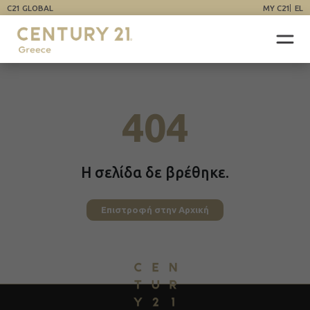
C21 GLOBAL
MY C21
EL
404
Η σελίδα δε βρέθηκε.
Επιστροφή στην Αρχική