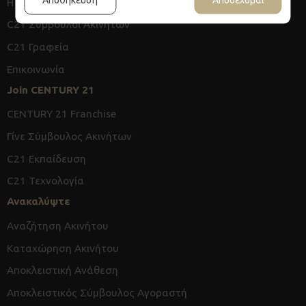
Η Ιστορία
C21 Σύμβουλοι Ακινήτων
C21 Γραφεία
Επικοινωνία
Join CENTURY 21
CENTURY 21 Franchise
Γίνε Σύμβουλος Ακινήτων
C21 Εκπαίδευση
C21 Τεχνολογία
Ανακαλύψτε
Αναζήτηση Ακινήτου
Καταχώρηση Ακινήτου
Αποκλειστική Ανάθεση
Αποκλειστικός Σύμβουλος Αγοραστή