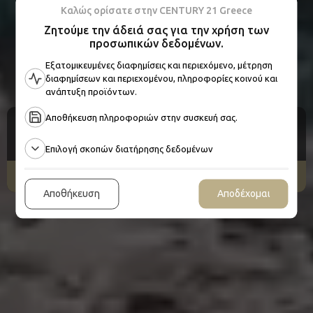
Καλώς ορίσατε στην CENTURY 21 Greece
Ζητούμε την άδειά σας για την χρήση των
προσωπικών δεδομένων.
Εξατομικευμένες διαφημίσεις και περιεχόμενο, μέτρηση
Βρείτε το ιδανικό σπίτι για εσάς
διαφημίσεων και περιεχομένου, πληροφορίες κοινού και
ανάπτυξη προϊόντων.
Αποθήκευση πληροφοριών στην συσκευή σας.
Πώληση
Κατοικία
Επιλογή σκοπών διατήρησης δεδομένων
Αναζήτηση
Αποθήκευση
Αποδέχομαι