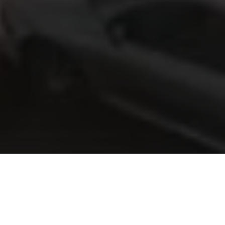
Προτεινόμενα Ακίνητα
Νεόδμητο
Νεόδμητο
Νεόδμητο
Νεόδμητο